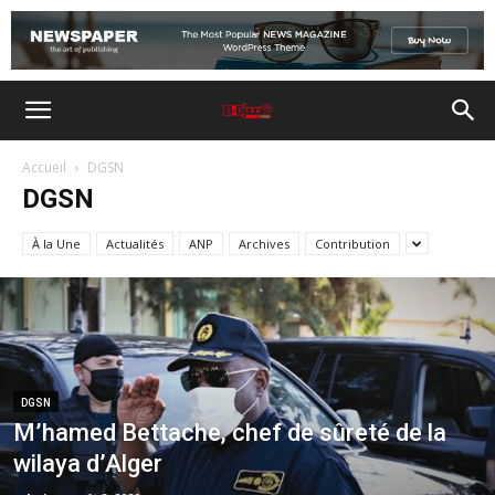
Accueil
DGSN
DGSN
À la Une
Actualités
ANP
Archives
Contribution
DGSN
M’hamed Bettache, chef de sûreté de la
wilaya d’Alger