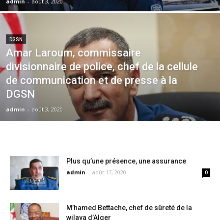
admin
-
août 3, 2020
DGSN
Amar Laroum, commissaire
divisionnaire de police, chef de la cellule
de communication et de presse à la
DGSN
admin
-
août 3, 2020
Plus qu’une présence, une assurance
admin
-
août 17, 2020
0
M’hamed Bettache, chef de sûreté de la
wilaya d’Alger