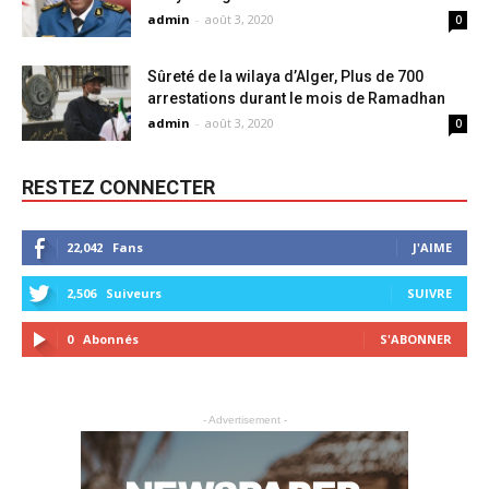
admin
-
août 3, 2020
0
Sûreté de la wilaya d’Alger, Plus de 700
arrestations durant le mois de Ramadhan
admin
-
août 3, 2020
0
RESTEZ CONNECTER
22,042
Fans
J'AIME
2,506
Suiveurs
SUIVRE
0
Abonnés
S'ABONNER
- Advertisement -